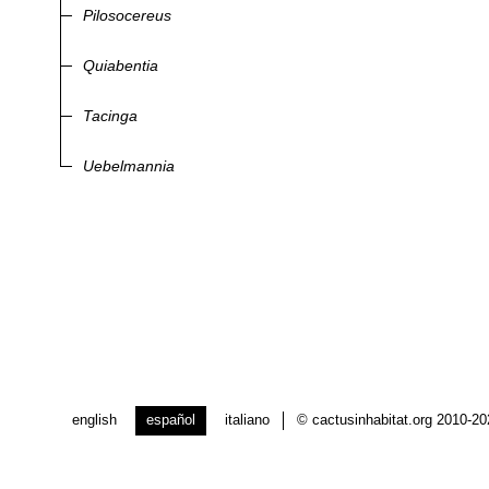
Pilosocereus
Quiabentia
Tacinga
Uebelmannia
english
español
italiano
© cactusinhabitat.org 2010-2