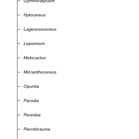
Gymnocalycium
Hylocereus
Lagenosocereus
Lepismium
Melocactus
Micranthocereus
Opuntia
Parodia
Pereskia
Pierrebraunia