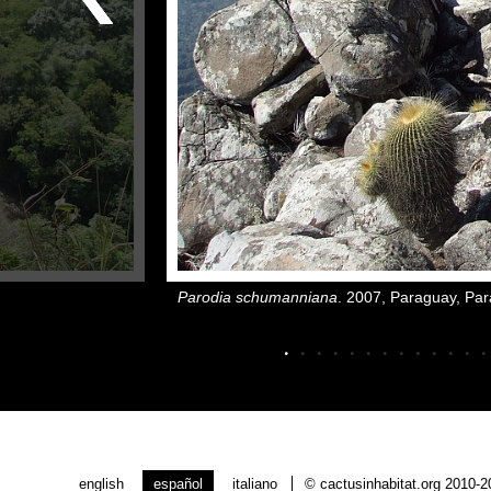
Parodia schumanniana
. 2007, Paraguay, Par
.
.
.
.
.
.
.
.
.
.
.
.
.
english
español
italiano
© cactusinhabitat.org 2010-