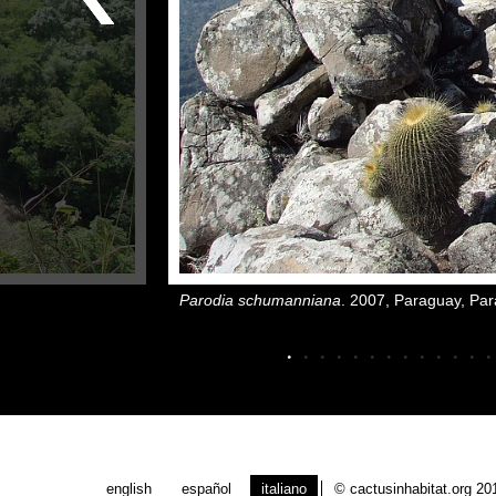
Parodia schumanniana
. 2007, Paraguay, Par
.
.
.
.
.
.
.
.
.
.
.
.
.
english
español
italiano
© cactusinhabitat.org 20