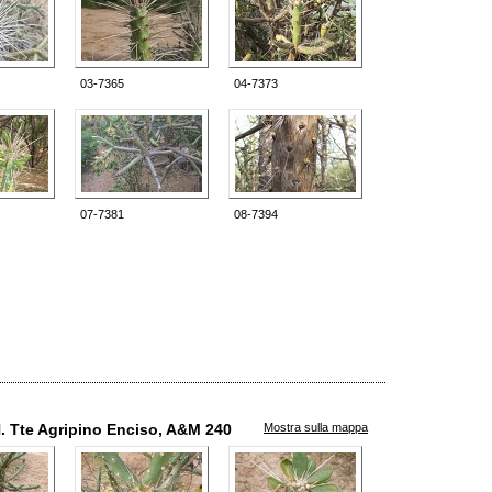
03-7365
04-7373
07-7381
08-7394
. Tte Agripino Enciso, A&M 240
Mostra sulla mappa