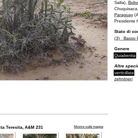
Salta),
Boliv
Chuquisaca, 
Paraguay
(A
Presidente 
Stato di c
(3) Basso R
Genere
Quiabentia
Altre speci
verticillata
zehntneri
ta Teresita, A&M 231
Mostra sulla mappa