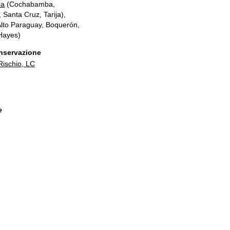
ia
(Cochabamba,
Santa Cruz, Tarija),
lto Paraguay, Boquerón,
Hayes)
onservazione
ischio, LC
e