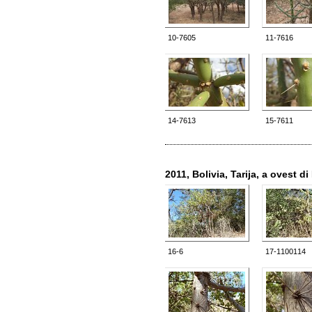
10-7605
11-7616
14-7613
15-7611
2011, Bolivia, Tarija, a ovest 
16-6
17-1100114