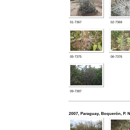
01-7367
02-7369
05-7375
06-7376
09-7387
2007, Paraguay, Boquerón, P. N