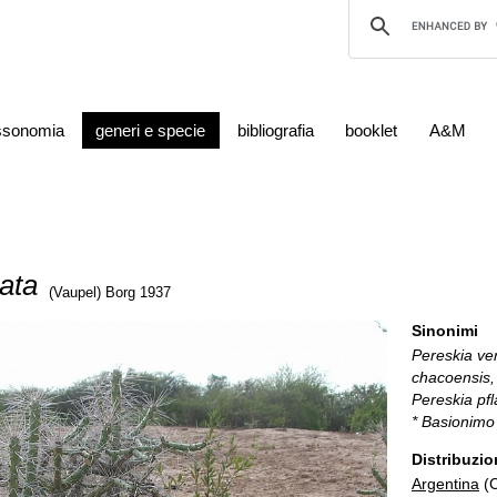
ssonomia
generi e specie
bibliografia
booklet
A&M
lata
(Vaupel) Borg 1937
Sinonimi
Pereskia ver
chacoensis,
Pereskia pfl
* Basionimo
Distribuzio
Argentina
(C