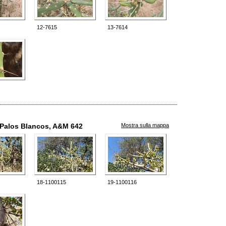
12-7615
13-7614
di Palos Blancos, A&M 642
Mostra sulla mappa
18-1100115
19-1100116