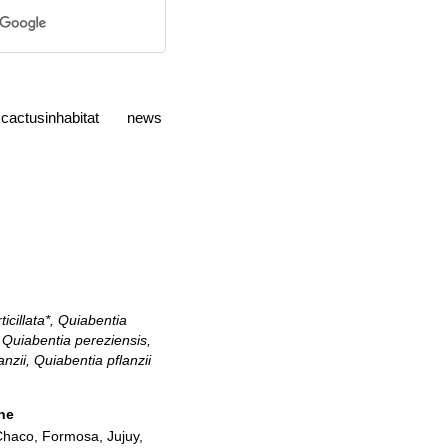
cactusinhabitat
news
ticillata*, Quiabentia
 Quiabentia pereziensis,
anzii, Quiabentia pflanzii
ne
haco, Formosa, Jujuy,