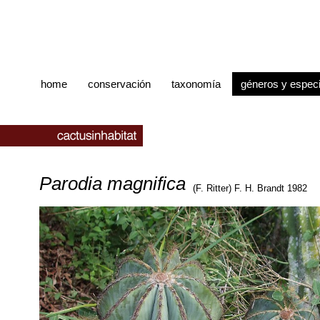
home
conservación
taxonomía
géneros y espec
Parodia magnifica
(F. Ritter) F. H. Brandt 1982