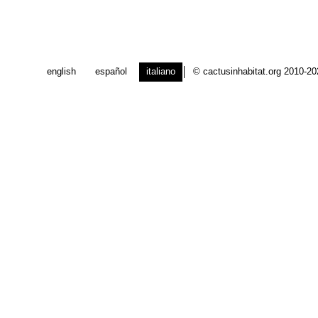
english
español
italiano
© cactusinhabitat.org 2010-2