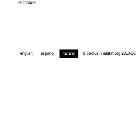
46-1020043
english
español
italiano
© cactusinhabitat.org 2010-2