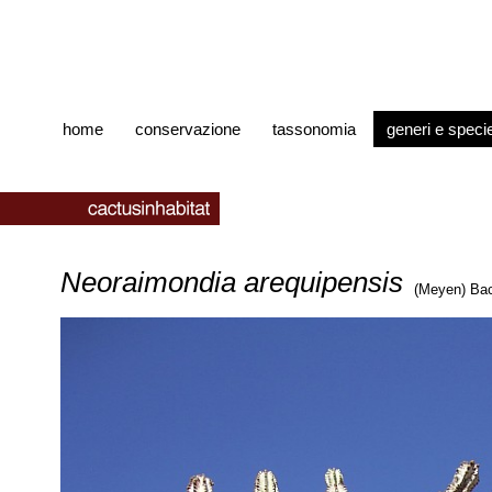
home
conservazione
tassonomia
generi e speci
Neoraimondia arequipensis
(Meyen) Ba