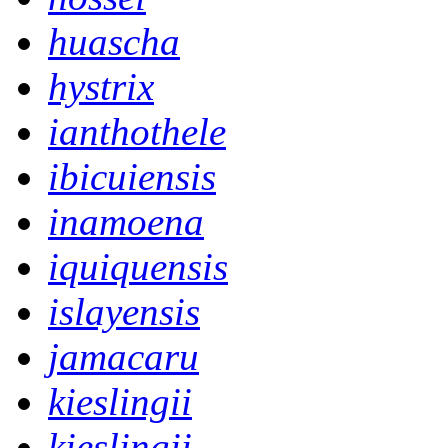
huascha
hystrix
ianthothele
ibicuiensis
inamoena
iquiquensis
islayensis
jamacaru
kieslingii
kieslingii