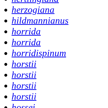
herzogiana
hildmannianus
horrida
horrida
horridispinum
horstii
horstii
horstii
horstii
hossei