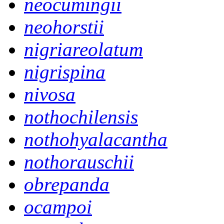
neocumingii
neohorstii
nigriareolatum
nigrispina
nivosa
nothochilensis
nothohyalacantha
nothorauschii
obrepanda
ocampoi