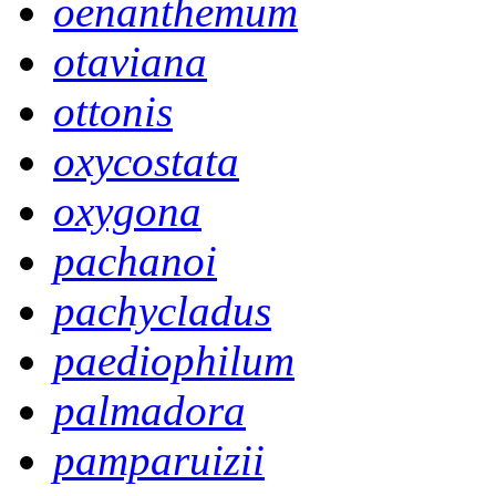
oenanthemum
otaviana
ottonis
oxycostata
oxygona
pachanoi
pachycladus
paediophilum
palmadora
pamparuizii