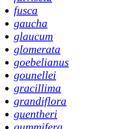
fusca
gaucha
glaucum
glomerata
goebelianus
gounellei
gracillima
grandiflora
guentheri
gummifera