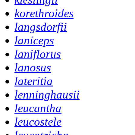
korethroides
langsdorfii
laniceps
laniflorus
lanosus
lateritia
lenninghausii
leucantha
leucostele