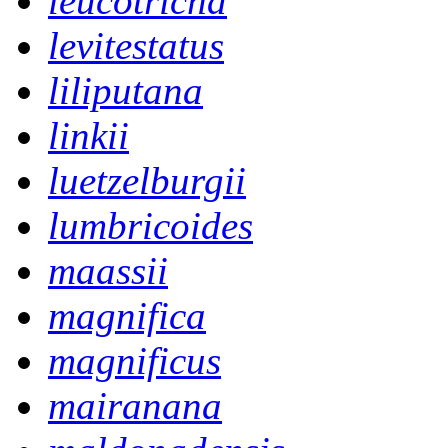
leucotricha
levitestatus
liliputana
linkii
luetzelburgii
lumbricoides
maassii
magnifica
magnificus
mairanana