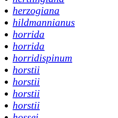
herzogiana
hildmannianus
horrida
horrida
horridispinum
horstii
horstii
horstii
horstii
hossei