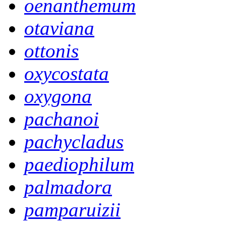
oenanthemum
otaviana
ottonis
oxycostata
oxygona
pachanoi
pachycladus
paediophilum
palmadora
pamparuizii