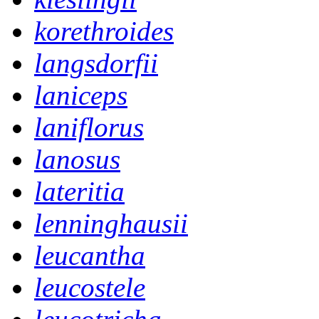
korethroides
langsdorfii
laniceps
laniflorus
lanosus
lateritia
lenninghausii
leucantha
leucostele