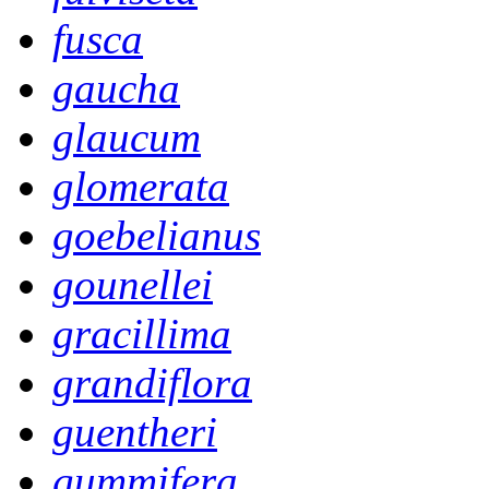
fusca
gaucha
glaucum
glomerata
goebelianus
gounellei
gracillima
grandiflora
guentheri
gummifera