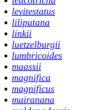
leucotricha
levitestatus
liliputana
linkii
luetzelburgii
lumbricoides
maassii
magnifica
magnificus
mairanana