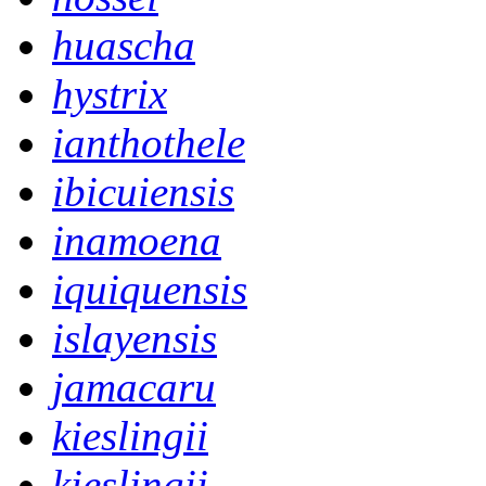
huascha
hystrix
ianthothele
ibicuiensis
inamoena
iquiquensis
islayensis
jamacaru
kieslingii
kieslingii