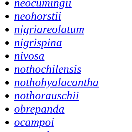
neocumingii
neohorstii
nigriareolatum
nigrispina
nivosa
nothochilensis
nothohyalacantha
nothorauschii
obrepanda
ocampoi