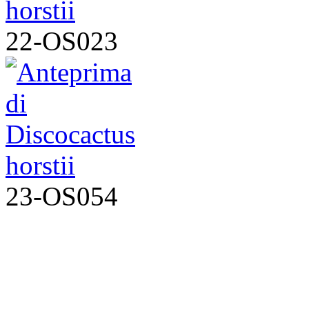
22-OS023
23-OS054