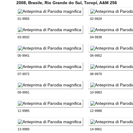
2008, Brasile, Rio Grande do Sul, Toropí, A&M 256
01-9955
02-9929
03-9932
04-9938
05-9941
06-9952
07-9972
08-9979
09-9991
10-9983
11-9985
12-9988
13-9989
14-9961