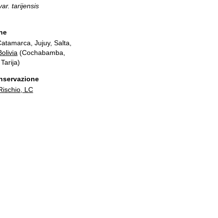
ar. tarijensis
ne
atamarca, Jujuy, Salta,
Bolivia
(Cochabamba,
Tarija)
onservazione
ischio, LC