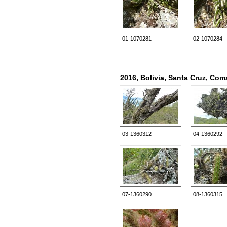
01-1070281
02-1070284
2016, Bolivia, Santa Cruz, Co
03-1360312
04-1360292
07-1360290
08-1360315