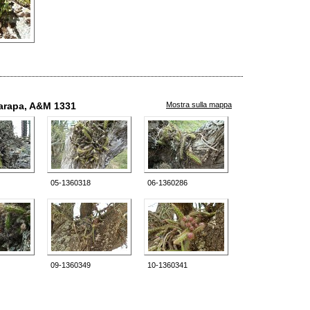
marapa, A&M 1331
Mostra sulla mappa
05-1360318
06-1360286
09-1360349
10-1360341