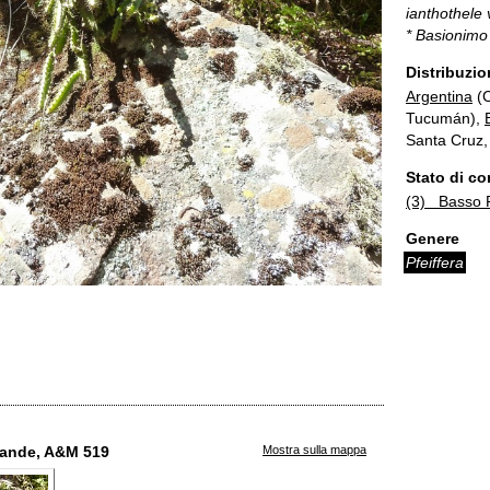
ianthothele v
* Basionimo
Distribuzio
Argentina
(C
Tucumán),
Santa Cruz, 
Stato di c
(3) Basso R
Genere
Pfeiffera
Grande, A&M 519
Mostra sulla mappa