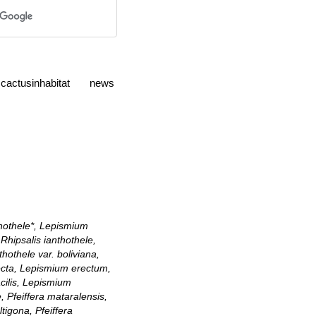
cactusinhabitat
news
hothele*, Lepismium
 Rhipsalis ianthothele,
thothele var. boliviana,
recta, Lepismium erectum,
acilis, Lepismium
 Pfeiffera mataralensis,
ltigona, Pfeiffera