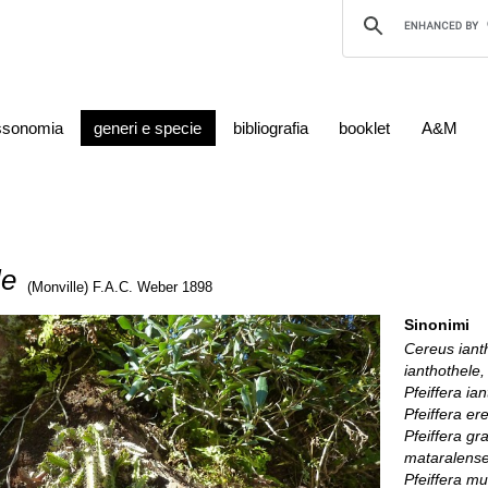
ssonomia
generi e specie
bibliografia
booklet
A&M
le
(Monville) F.A.C. Weber 1898
Sinonimi
Cereus iant
ianthothele,
Pfeiffera ian
Pfeiffera e
Pfeiffera gr
mataralense,
Pfeiffera mu