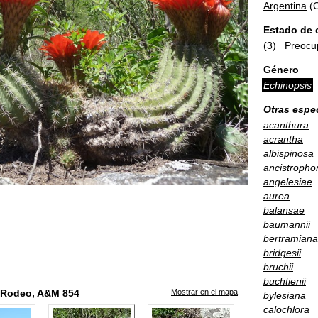
Argentina
(C
Estado de 
(3) Preocu
Género
Echinopsis
Otras espe
acanthura
acrantha
albispinosa
ancistropho
angelesiae
aurea
balansae
baumannii
bertramiana
bridgesii
bruchii
buchtienii
l Rodeo, A&M 854
Mostrar en el mapa
bylesiana
calochlora