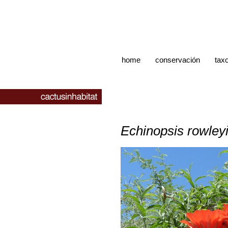
home
conservación
tax
Echinopsis rowley