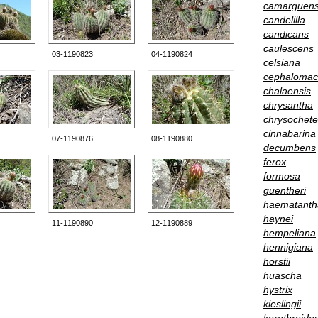
camarguens
candelilla
candicans
caulescens
03-1190823
04-1190824
celsiana
cephalomac
chalaensis
chrysantha
chrysochete
cinnabarina
07-1190876
08-1190880
decumbens
ferox
formosa
guentheri
haematanth
haynei
11-1190890
12-1190889
hempeliana
hennigiana
horstii
huascha
hystrix
kieslingii