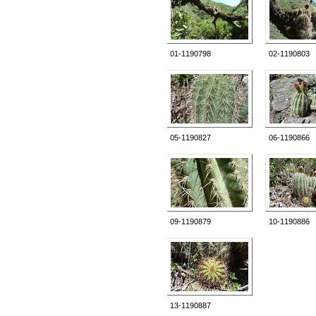
01-1190798
02-1190803
05-1190827
06-1190866
09-1190879
10-1190886
13-1190887