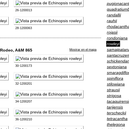
pugionacan
quadratium
26-1200013
randallii
rauhii
rhodacanth
28-1200063
rojasii
rondoniana
rowleyi
samaipatan
l Rodeo, A&M 865
Mostrar en el mapa
santacruzen
schickendant
30-1200173
sextoniana
smaragdiflo
spiniflora
32-1200201
stilowiana
strausii
strigosa
tacaquirens
34-1200207
tarijensis
terscheckii
tetracantha
36-1200210
thelegona