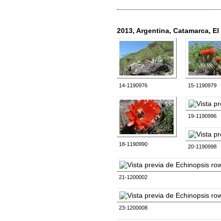
2013, Argentina, Catamarca, E
14-1190976
15-1190979
19-1190996
18-1190990
20-1190998
21-1200002
23-1200008