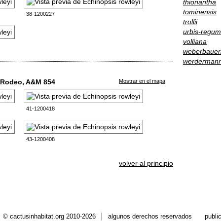
thionantha
tominensis
38-1200227
trollii
urbis-regum
volliana
weberbauer
werdermann
l Rodeo, A&M 854
Mostrar en el mapa
41-1200418
43-1200408
volver al principio
© cactusinhabitat.org 2010-2026
algunos derechos reservados
publi