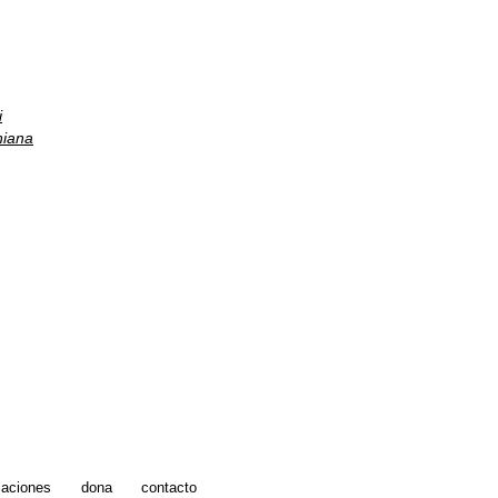
i
iana
caciones
dona
contacto