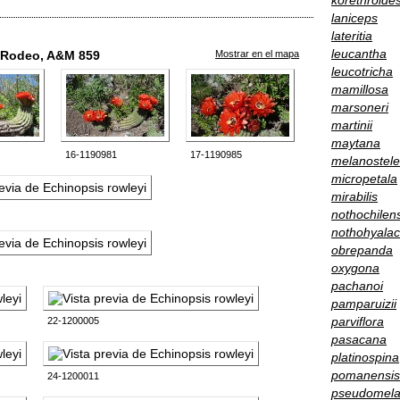
korethroide
laniceps
lateritia
leucantha
l Rodeo, A&M 859
Mostrar en el mapa
leucotricha
mamillosa
marsoneri
martinii
maytana
16-1190981
17-1190985
melanostele
micropetala
mirabilis
nothochilen
nothohyala
obrepanda
oxygona
pachanoi
pamparuizii
parviflora
22-1200005
pasacana
platinospina
pomanensis
24-1200011
pseudomela