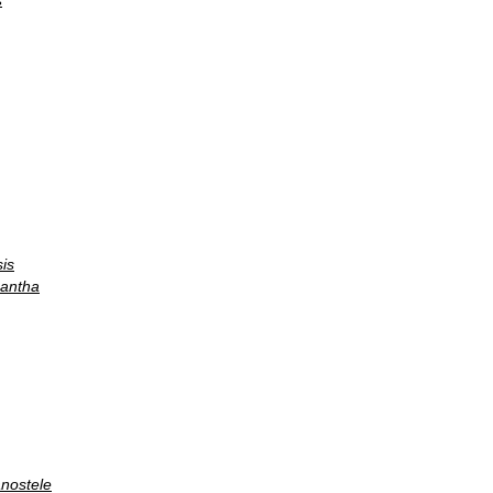
s
sis
cantha
nostele