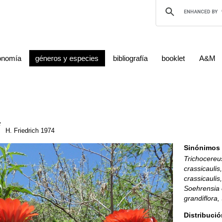
onomía
géneros y especies
bibliografía
booklet
A&M
i
H. Friedrich 1974
Sinónimos
Trichocereu
crassicaulis
crassicaulis,
Soehrensia c
grandiflora,
Distribució