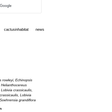
cactusinhabitat
news
s rowleyi, Echinopsis
, Helianthocereus
 Lobivia crassicaulis,
rassicaulis, Lobivia
 Soehrensia grandiflora
n