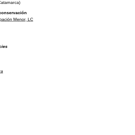
atamarca)
conservación
pación Menor, LC
cies
ra