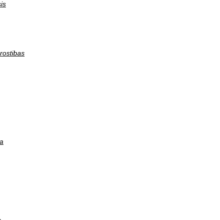
is
rostibas
a