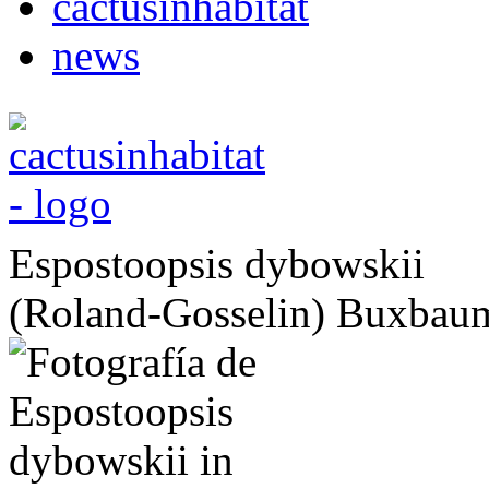
cactusinhabitat
news
Espostoopsis dybowskii
(Roland-Gosselin) Buxbau