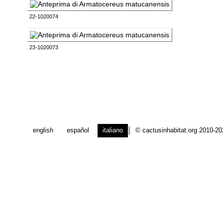
22-1020074
23-1020073
english
español
italiano
© cactusinhabitat.org 2010-2