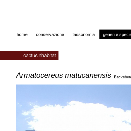
home
conservazione
tassonomia
generi e speci
Armatocereus matucanensis
Backeberg