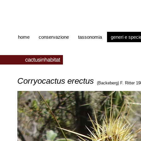
home
conservazione
tassonomia
generi e speci
Corryocactus erectus
(Backeberg) F. Ritter 1