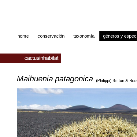
home
conservación
taxonomía
géneros y espec
Maihuenia patagonica
(Philippi) Britton & Ro