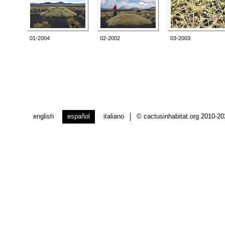
01-2004
02-2002
03-2003
english
español
italiano
© cactusinhabitat.org 2010-2