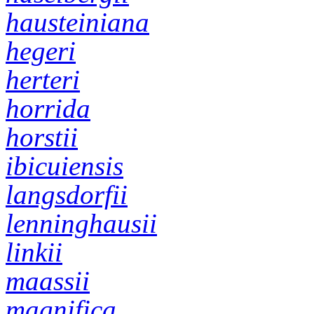
hausteiniana
hegeri
herteri
horrida
horstii
ibicuiensis
langsdorfii
lenninghausii
linkii
maassii
magnifica