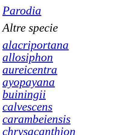
Parodia
Altre specie
alacriportana
allosiphon
aureicentra
ayopayana
buiningii
calvescens
carambeiensis
chrysacanthion